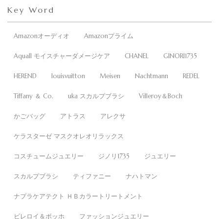
Key Word
Amazonオーディオ
Amazonプライム
Aquall モイスチャーダメージケア
CHANEL
GINORI1735
HEREND
louisvuitton
Meisen
Nachtmann
REDEL
Tiffany ＆ Co.
uka スカルプブラシ
Villeroy＆Boch
かごバッグ
アトラス
アレクサ
ケラスターゼ マスクオレオリラックス
コスチュームジュエリー
ジノリ1735
ジュエリー
スカルプブラシ
ティファニー
ナハトマン
ナプラケアテクト ＨＢカラートリートメント
ビレロイ＆ボッホ
ファッションジュエリー