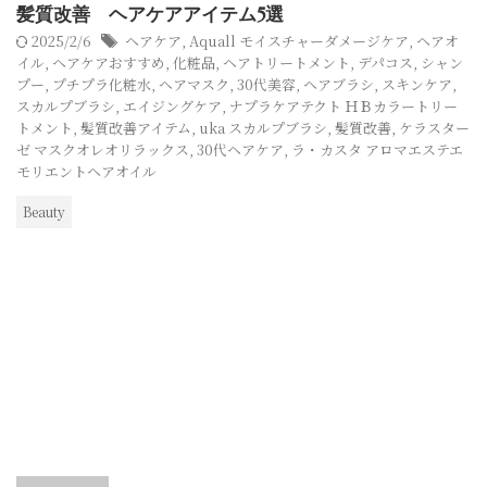
髪質改善 ヘアケアアイテム5選
2025/2/6
ヘアケア
,
Aquall モイスチャーダメージケア
,
ヘアオ
イル
,
ヘアケアおすすめ
,
化粧品
,
ヘアトリートメント
,
デパコス
,
シャン
プー
,
プチプラ化粧水
,
ヘアマスク
,
30代美容
,
ヘアブラシ
,
スキンケア
,
スカルプブラシ
,
エイジングケア
,
ナプラケアテクト ＨＢカラートリー
トメント
,
髪質改善アイテム
,
uka スカルプブラシ
,
髪質改善
,
ケラスター
ゼ マスクオレオリラックス
,
30代ヘアケア
,
ラ・カスタ アロマエステエ
モリエントヘアオイル
Beauty