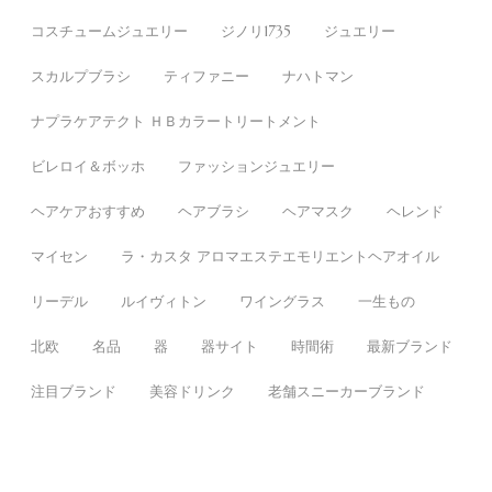
コスチュームジュエリー
ジノリ1735
ジュエリー
スカルプブラシ
ティファニー
ナハトマン
ナプラケアテクト ＨＢカラートリートメント
ビレロイ＆ボッホ
ファッションジュエリー
ヘアケアおすすめ
ヘアブラシ
ヘアマスク
ヘレンド
マイセン
ラ・カスタ アロマエステエモリエントヘアオイル
リーデル
ルイヴィトン
ワイングラス
一生もの
北欧
名品
器
器サイト
時間術
最新ブランド
注目ブランド
美容ドリンク
老舗スニーカーブランド